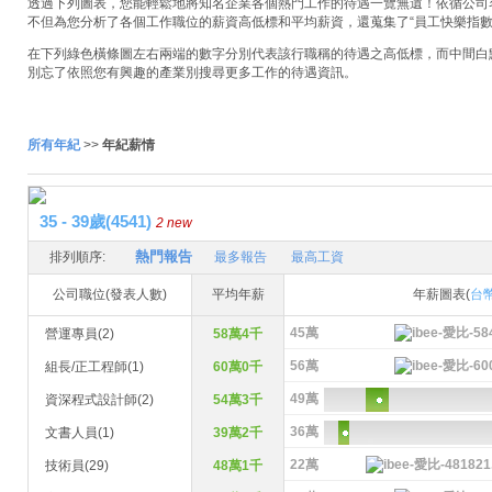
透過下列圖表，您能輕鬆地將知名企業各個熱門工作的待遇一覽無遺！依循公司名稱
不但為您分析了各個工作職位的薪資高低標和平均薪資，還蒐集了“員工快樂指數
在下列綠色橫條圖左右兩端的數字分別代表該行職稱的待遇之高低標，而中間白
別忘了依照您有興趣的產業別搜尋更多工作的待遇資訊。
所有年紀
>>
年紀薪情
35 - 39歲(4541)
2 new
熱門報告
排列順序:
最多報告
最高工資
公司職位(發表人數)
平均年薪
年薪圖表(
台
45萬
營運專員(2)
58萬4千
56萬
組長/正工程師(1)
60萬0千
49萬
資深程式設計師(2)
54萬3千
36萬
文書人員(1)
39萬2千
22萬
技術員(29)
48萬1千