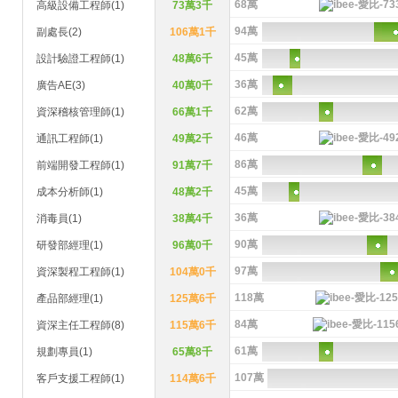
68萬
高級設備工程師(1)
73萬3千
94萬
副處長(2)
106萬1千
45萬
設計驗證工程師(1)
48萬6千
36萬
廣告AE(3)
40萬0千
62萬
資深稽核管理師(1)
66萬1千
46萬
通訊工程師(1)
49萬2千
86萬
前端開發工程師(1)
91萬7千
45萬
成本分析師(1)
48萬2千
36萬
消毒員(1)
38萬4千
90萬
研發部經理(1)
96萬0千
97萬
資深製程工程師(1)
104萬0千
118萬
產品部經理(1)
125萬6千
84萬
資深主任工程師(8)
115萬6千
61萬
規劃專員(1)
65萬8千
107萬
客戶支援工程師(1)
114萬6千