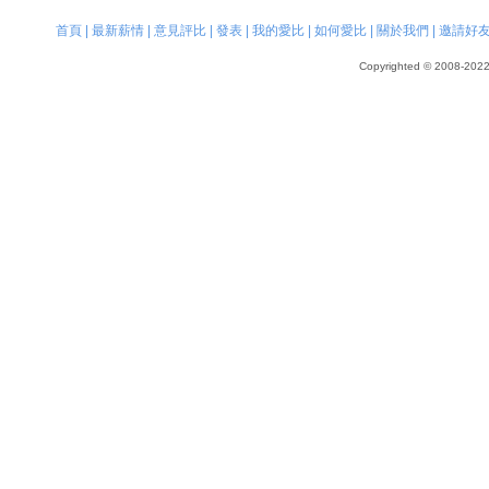
首頁
|
最新薪情
|
意見評比
|
發表
|
我的愛比
|
如何愛比
|
關於我們
|
邀請好
Copyrighted © 2008-2022, 