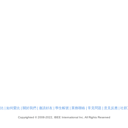
愛比
|
如何愛比
|
關於我們
|
邀請好友
|
學生帳號
|
業務聯絡
|
常見問題
|
意見反應
|
社群
Copyrighted © 2008-2022, IBEE International Inc. All Rights Reserved