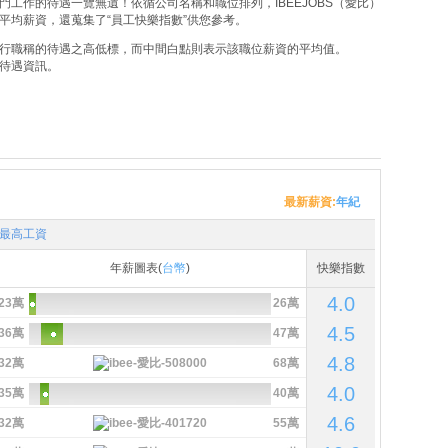
工作的待遇一覽無遺！依循公司名稱和職位排列，IBEEJOBS（愛比）
平均薪資，還蒐集了“員工快樂指數”供您參考。
行職稱的待遇之高低標，而中間白點則表示該職位薪資的平均值。
待遇資訊。
最新薪資:
年紀
最高工資
年薪圖表(
台幣
)
快樂指數
4.0
23萬
26萬
4.5
36萬
47萬
4.8
32萬
68萬
4.0
35萬
40萬
4.6
32萬
55萬