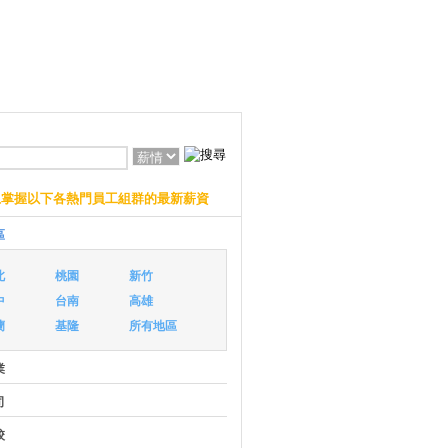
上掌握以下各熱門員工組群的最新薪資
區
北
桃園
新竹
中
台南
高雄
蘭
基隆
所有地區
業
司
校