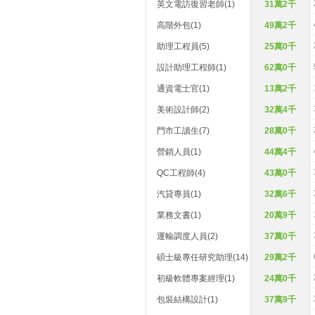
英文電訪復習老師(1)
31萬2千
高階外包(1)
49萬2千
助理工程員(5)
25萬0千
設計助理工程師(1)
62萬0千
通資電士官(1)
13萬2千
美術設計師(2)
32萬4千
門市工讀生(7)
28萬0千
營銷人員(1)
44萬4千
QC工程師(4)
43萬0千
汽貸專員(1)
32萬6千
業務文書(1)
20萬9千
運輸調度人員(2)
37萬0千
碩士級專任研究助理(14)
29萬2千
初級軟體專案經理(1)
24萬0千
包裝結構設計(1)
37萬9千