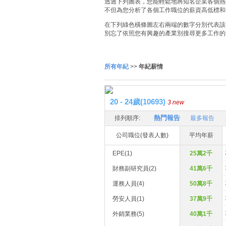
透過下列圖表，您能輕鬆地將知名企業各個熱門
不但為您分析了各個工作職位的薪資高低標和
在下列綠色橫條圖左右兩端的數字分別代表該
別忘了依照您有興趣的產業別搜尋更多工作的
所有年紀
>>
年紀薪情
20 - 24歲(10693)
3 new
熱門報告
排列順序:
最多報告
公司職位(發表人數)
平均年薪
EPE(1)
25萬2千
財務副研究員(2)
41萬6千
運務人員(4)
50萬8千
勞安人員(1)
37萬9千
外銷業務(5)
40萬1千