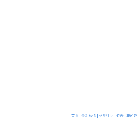
首頁
|
最新薪情
|
意見評比
|
發表
|
我的