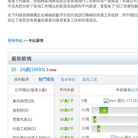
透過下列圖表，您能輕鬆地將知名企業各個熱門工作的待遇一覽無遺！依循公司名稱
不但為您分析了各個工作職位的薪資高低標和平均薪資，還蒐集了“員工快樂指數
在下列綠色橫條圖左右兩端的數字分別代表該行職稱的待遇之高低標，而中間白
別忘了依照您有興趣的產業別搜尋更多工作的待遇資訊。
所有年紀
>>
年紀薪情
20 - 24歲(10693)
3 new
熱門報告
排列順序:
最多報告
最高工資
公司職位(發表人數)
平均年薪
年薪圖表(
台
6萬
兼任助理(19)
17萬1千
43萬
放射師(2)
50萬4千
33萬
營業代表(1)
36萬0千
39萬
行銷工程師(1)
42萬2千
44萬