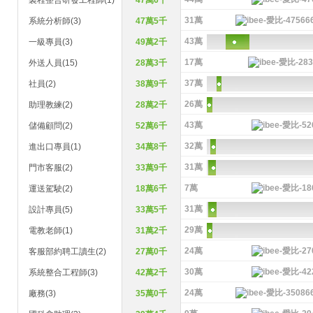
製程整合研發工程師(1)
47萬6千
31萬
系統分析師(3)
47萬5千
43萬
一級專員(3)
49萬2千
17萬
外送人員(15)
28萬3千
37萬
社員(2)
38萬9千
26萬
助理教練(2)
28萬2千
43萬
儲備顧問(2)
52萬6千
32萬
進出口專員(1)
34萬8千
31萬
門市客服(2)
33萬9千
7萬
運送駕駛(2)
18萬6千
31萬
設計專員(5)
33萬5千
29萬
電教老師(1)
31萬2千
24萬
客服部約聘工讀生(2)
27萬0千
30萬
系統整合工程師(3)
42萬2千
24萬
廠務(3)
35萬0千