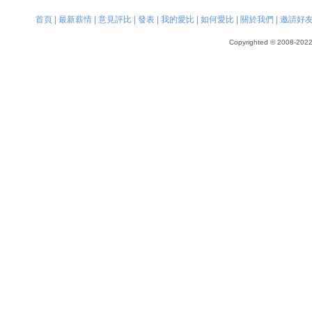
首頁
|
最新薪情
|
意見評比
|
發表
|
我的愛比
|
如何愛比
|
關於我們
|
邀請好
Copyrighted © 2008-2022, 